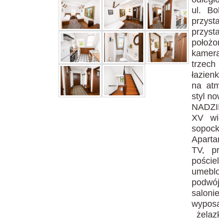
ul. B
przyst
przys
położo
kamera
trzech
łazienk
na atm
styl 
NADZIE
XV wi
sopock
Aparta
TV, pr
pości
umeblo
podwój
saloni
wyposa
żelazk