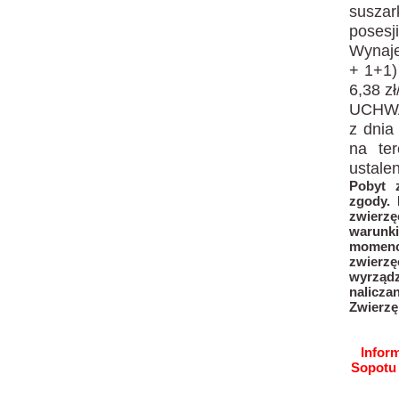
susza
posesj
Wynaje
+ 1+1)
6,38 z
UCHWA
z dnia
na ter
ustale
Pobyt 
zgody.
zwierzę
warunk
momenc
zwierz
wyrządz
nalicza
Zwierzę 
Infor
Sopotu 