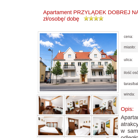
Apartament PRZYLĄDEK DOBREJ NADZI
zł/osobę/ dobę
cena:
miasto:
ulica:
ilość os
taras/ba
winda:
Opis:
Apar
atrakc
w samy
odległ