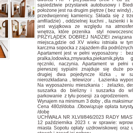
sąsiedztwie przystanek autobusowy i Bied
położone jest na drugim piętrze ( bez windy) 
przedwojennej kamienicy. Składa się z trz
amfiladzie) , oddzielnej kuchni , łazienki i 
jest wyjątkowa ze względu na atmosfe
wnętrza, które przenika styl nowoczesn
PRZYLĄDEK DOBREJ NADZIEI związana jes
miejsca,gdzie od XV wieku istniała w ty
karczma sopocka z zajazdem dla podróżnych ,
Apartament jest w pełni wyposażony : bezp
pralka,lodowka,zmywarka,piekarnik,płyta 
ręczniki, naczynia. Apartament w peł
pierwszej sypialni znajduje się duże 
drugiej dwa pojedyncze łózka , w sa
nierozkładana , telewizor . Łazienka wypo
Na wyposażeniu mieszkania : żelazko, de
suszarka do bielizny i suszarka do w
parkowanie z tyłu posesji za ogrodzeniem.
Wynajem na minimum 3 doby , dla maksimum 
Cena 480zł/doba .Obowiązuje opłata turyst
/dobę
UCHWAŁA NR XLVII/846/2023 RADY MIAS
12 października 2023 r. w sprawie:
wprow
miasta Sopotu opłaty uzdrowiskowej oraz u