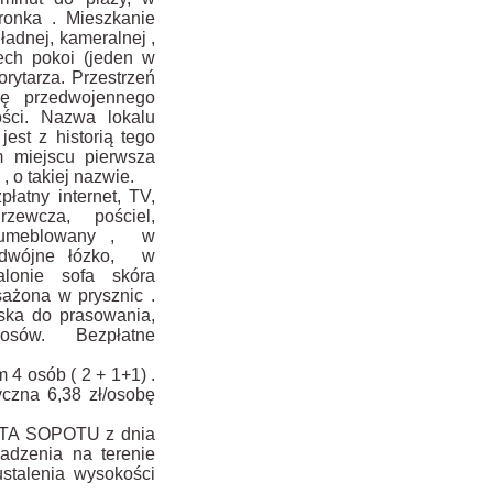
ronka . Mieszkanie
,ładnej, kameralnej ,
ech pokoi (jeden w
korytarza. Przestrzeń
rę przedwojennego
ości. Nazwa lokalu
t z historią tego
m miejscu pierwsza
 o takiej nazwie.
łatny internet, TV,
grzewcza, pościel,
ni umeblowany , w
podwójne łózko, w
lonie sofa skóra
sażona w prysznic .
ska do prasowania,
losów. Bezpłatne
4 osób ( 2 + 1+1) .
yczna 6,38 zł/osobę
TA SOPOTU z dnia
adzenia na terenie
stalenia wysokości