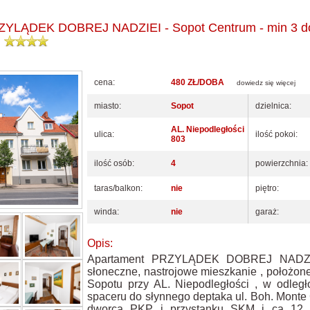
ZYLĄDEK DOBREJ NADZIEI - Sopot Centrum - min 3 do
cena:
480 ZŁ/DOBA
dowiedz się więcej
miasto:
Sopot
dzielnica:
AL. Niepodległości
ulica:
ilość pokoi:
803
ilość osób:
4
powierzchnia:
taras/balkon:
nie
piętro:
winda:
nie
garaż:
Opis:
Apartament PRZYLĄDEK DOBREJ NADZIE
słoneczne, nastrojowe mieszkanie , położo
Sopotu przy AL. Niepodległości , w odległ
spaceru do słynnego deptaka ul. Boh. Monte 
dworca PKP i przystanku SKM i ca 12 