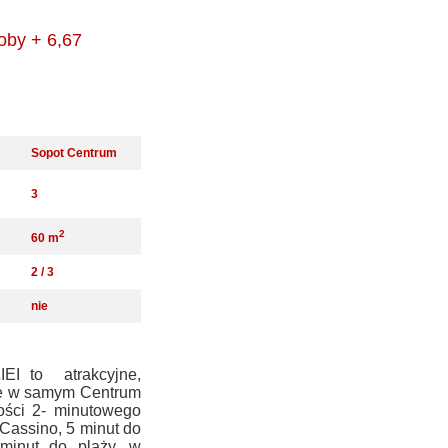
by + 6,67
Sopot Centrum
3
2
60 m
2 / 3
nie
I to atrakcyjne,
ne w samym Centrum
ości 2- minutowego
Cassino, 5 minut do
minut do plaży, w