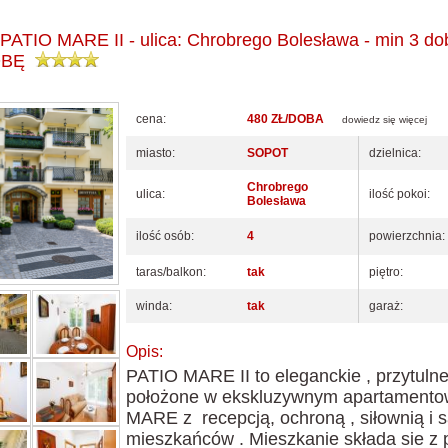
IO MARE II - ulica: Chrobrego Bolesława - min 3 do
OBĘ
cena:
480 ZŁ/DOBA
dowiedz się więcej
miasto:
SOPOT
dzielnica:
Chrobrego
ulica:
ilość pokoi:
Bolesława
ilość osób:
4
powierzchnia:
taras/balkon:
tak
piętro:
winda:
tak
garaż:
Opis:
PATIO MARE II to eleganckie , przytuln
położone w ekskluzywnym apartament
MARE z recepcją, ochroną , siłownią i 
mieszkańców . Mieszkanie składa sie z