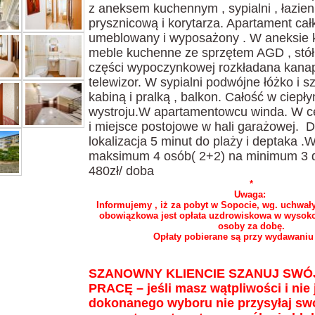
z aneksem kuchennym , sypialni , łazien
prysznicową i korytarza. Apartament cał
umeblowany i wyposażony . W aneksie
meble kuchenne ze sprzętem AGD , stół 
części wypoczynkowej rozkładana kanapa,
telewizor. W sypialni podwójne łóżko i s
kabiną i pralką , balkon. Całość w ciepł
wystroju.W apartamentowcu winda. W cen
i miejsce postojowe w hali garażowej. 
lokalizacja 5 minut do plaży i deptaka 
maksimum 4 osób( 2+2) na minimum 3
480zł/ doba
*
Uwaga:
Informujemy , iż za pobyt w Sopocie, wg. uchwał
obowiązkowa jest opłata uzdrowiskowa w wysokoś
osoby za dobę.
Opłaty pobierane są przy wydawaniu
SZANOWNY KLIENCIE SZANUJ SWÓJ 
PRACĘ – jeśli masz wątpliwości i nie
dokonanego wyboru nie przysyłaj swo