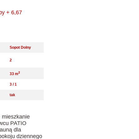
by + 6,67
Sopot Dolny
2
2
33 m
3 / 1
tak
e mieszkanie
owcu PATIO
sauną dla
 pokoju dziennego