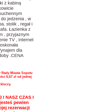
ki z kabiną
kowicie
 kuchennym
do jedzenia , w
 stolik , regał i
zafa. Łazienka z
ym , przyjaznym
ie TV , internet
Doskonała
.Wynajem dla
 doby .CENA
y Rady Miasta Sopotu
ci 6,67 zł od jednej
 kluczy.
I NASZ CZAS I
 jesteś pewien
jej rezerwacji