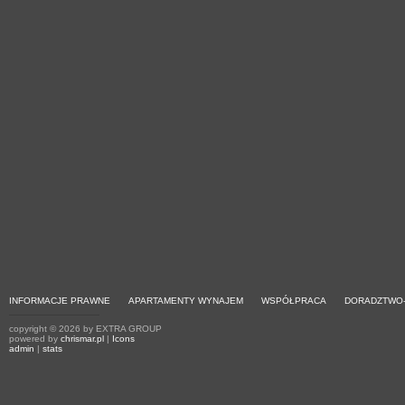
INFORMACJE PRAWNE
APARTAMENTY WYNAJEM
WSPÓŁPRACA
DORADZTWO
copyright © 2026 by EXTRA GROUP
powered by
chrismar.pl
|
Icons
admin
|
stats