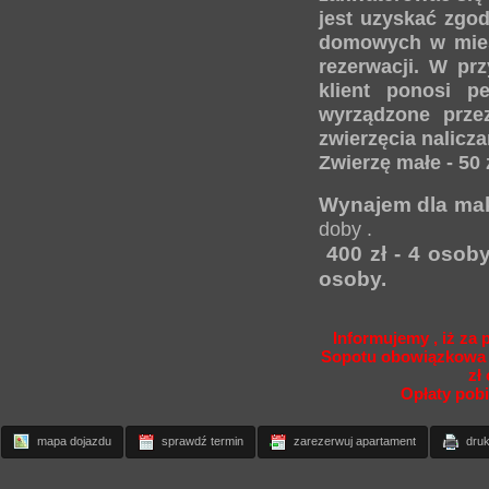
jest uzyskać zgod
domowych w mies
rezerwacji. W pr
klient ponosi p
wyrządzone prze
zwierzęcia nalicz
Zwierzę małe - 50 z
Wynajem dla ma
doby .
400 zł - 4 osoby
osoby.
Informujemy , iż za
Sopotu obowiązkowa j
zł
Opłaty pob
mapa dojazdu
sprawdź termin
zarezerwuj apartament
druk