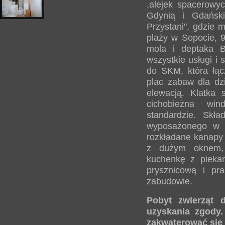
,alejek spacerowyc
Gdynią i Gdańsk
Przystani", gdzie 
plaży w Sopocie, 
mola i deptaka B
wszystkie usługi i
do SKM, która łąc
plac zabaw dla dz
elewacją. Klatka
cichobieżna wi
standardzie. Skł
wyposażonego w 
rozkładane kanapy 
z dużym oknem,
kuchenkę z piekar
prysznicową i pr
zabudowie.
Pobyt zwierząt
uzyskania zgody
zakwaterować się 