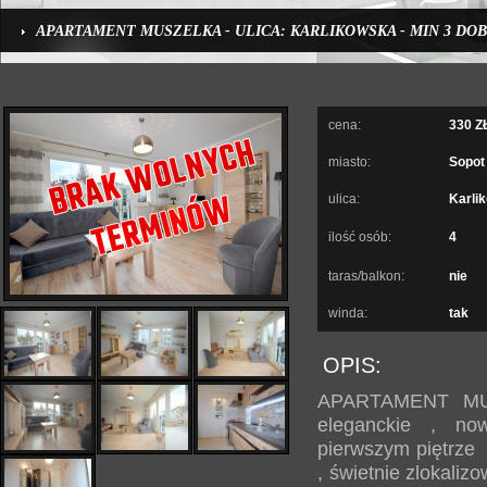
APARTAMENT MUSZELKA - ULICA: KARLIKOWSKA - MIN 3 DOBY
cena:
330 
miasto:
Sopot
ulica:
Karli
ilość osób:
4
taras/balkon:
nie
winda:
tak
OPIS:
APARTAMENT MUS
eleganckie , no
pierwszym piętrze 
, świetnie zlokaliz