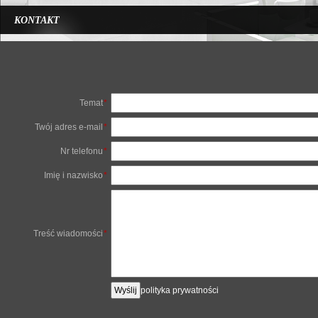
KONTAKT
Temat
*
Twój adres e-mail
*
Nr telefonu
*
Imię i nazwisko
*
Treść wiadomości
*
polityka prywatności