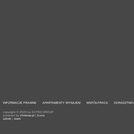
INFORMACJE PRAWNE
APARTAMENTY WYNAJEM
WSPÓŁPRACA
DORADZTWO
copyright © 2026 by EXTRA GROUP
powered by
chrismar.pl
|
Icons
admin
|
stats