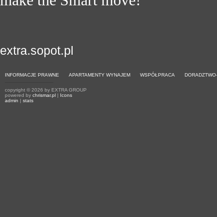
make the Smart move!
extra.sopot.pl
INFORMACJE PRAWNE
APARTAMENTY WYNAJEM
WSPÓŁPRACA
DORADZTWO
copyright © 2026 by EXTRA GROUP
powered by
chrismar.pl
|
Icons
admin
|
stats