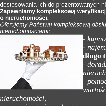
dostosowania ich do prezentowanych n
Zapewniamy kompleksową weryfikację
o nieruchomości.
Oferujemy Państwu kompleksową obsług
nieruchomościami:
- kupno
- naje
długo 
- dorad
nieruc
- pomo
wartośc
nieruchomości,