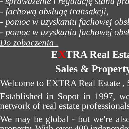
- sprawdzenie i regulację stanu p
- fachową obsługę transakcji,
- pomoc w uzyskaniu fachowej obs
- pomoc w uzyskaniu fachowej obsł
o zobaczenia .
D
X
E
TRA Real Esta
Sales & Propert
Welcome to EXTRA Real Estate , 
Established in Sopot in 1997, we 
network of real estate professionals
We may be global - but we're also 
property. With over 400 independe