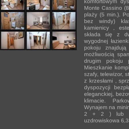
komfortowym dys
Monte Cassino (8 
plaży (5 min.). P
bez windy) kla
kamienicy , est
składa się z dw
wygodnej łazien
pokoju znajduj
możliwością spa
drugim pokoju 
Mieszkanie komp
szafy, telewizor, 
z krzesłami , spr
dyspozycji bezpł
eleganckiej, bezo
klimacie. Parko
Wynajem na mini
2 + 2 ) lub (
uzdrowiskowa 6,3