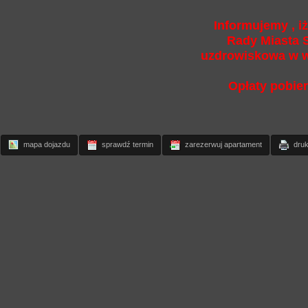
Informujemy , i
Rady Miasta 
uzdrowiskowa w wy
Opłaty pobie
mapa dojazdu
sprawdź termin
zarezerwuj apartament
druk