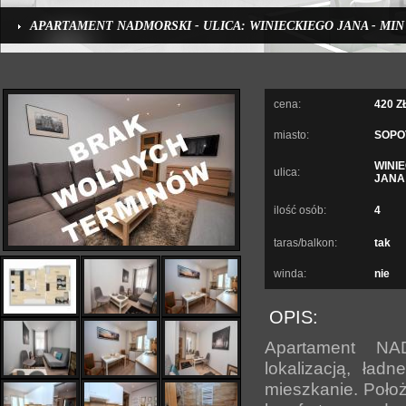
APARTAMENT NADMORSKI - ULICA: WINIECKIEGO JANA - MIN 
cena:
420 
miasto:
SOPO
WINI
ulica:
JANA
ilość osób:
4
taras/balkon:
tak
winda:
nie
OPIS:
Apartament NA
lokalizacją, ład
mieszkanie. Położo