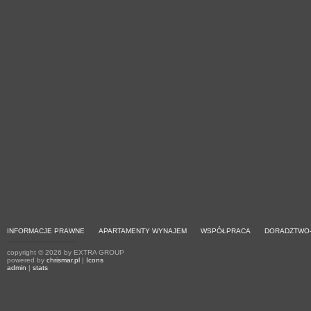
INFORMACJE PRAWNE
APARTAMENTY WYNAJEM
WSPÓŁPRACA
DORADZTWO
copyright © 2026 by EXTRA GROUP
powered by
chrismar.pl
|
Icons
admin
|
stats